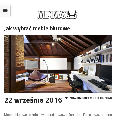
☰
Jak wybrać meble biurowe
22 września 2016
Nowoczesne meble biurowe

Meble biurowe pełnią dwie podstawowe funkcje. Po pierwsze będą