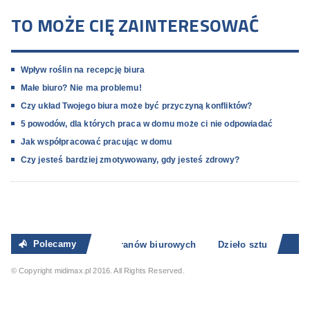
TO MOŻE CIĘ ZAINTERESOWAĆ
Wpływ roślin na recepcję biura
Małe biuro? Nie ma problemu!
Czy układ Twojego biura może być przyczyną konfliktów?
5 powodów, dla których praca w domu może ci nie odpowiadać
Jak współpracować pracując w domu
Czy jesteś bardziej zmotywowany, gdy jesteś zdrowy?
Polecamy
3 Zastosowania ekranów biurowych
Dzieło sztuki w Biur
© Copyright midimax.pl 2016. All Rights Reserved.