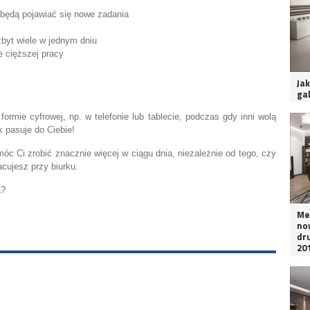
 będą pojawiać się nowe zadania
zbyt wiele w jednym dniu
e cięższej pracy
Jak
ga
formie cyfrowej, np. w telefonie lub tablecie, podczas gdy inni wolą
k pasuje do Ciebie!
óc Ci zrobić znacznie więcej w ciągu dnia, niezależnie od tego, czy
acujesz przy biurku.
a?
Me
no
dr
20