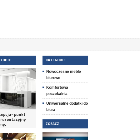
 TOPIE
KATEGORIE
Nowoczesne meble
biurowe
Komfortowa
poczekalnia
Uniwersalne dodatki do
biura
cepcja- punkt
prezentacyjny
ZOBACZ
rmy.