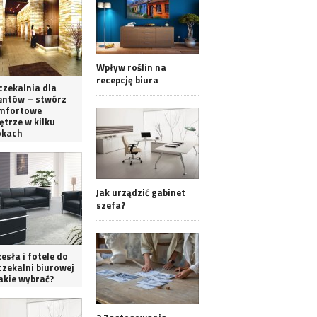
Wpływ roślin na
recepcję biura
czekalnia dla
ientów – stwórz
mfortowe
ętrze w kilku
okach
Jak urządzić gabinet
szefa?
esła i fotele do
czekalni biurowej
akie wybrać?