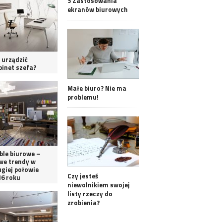
3 Zastosowania
ekranów biurowych
 urządzić
binet szefa?
Małe biuro? Nie ma
problemu!
ble biurowe –
we trendy w
ugiej połowie
Czy jesteś
16 roku
niewolnikiem swojej
listy rzeczy do
zrobienia?