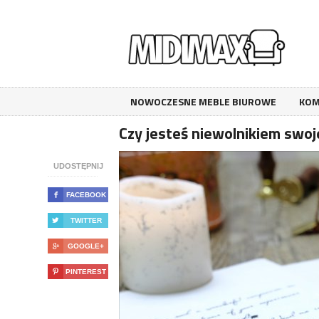
NOWOCZESNE MEBLE BIUROWE
KOM
Czy jesteś niewolnikiem swoje
UDOSTĘPNIJ

FACEBOOK

TWITTER

GOOGLE+

PINTEREST