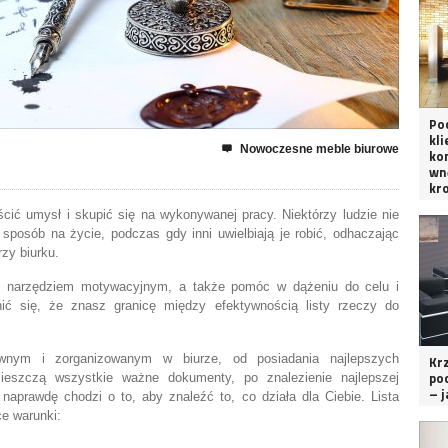
Po
kl
Nowoczesne meble biurowe

ko
wn
kr
ścić umysł i skupić się na wykonywanej pracy. Niektórzy ludzie nie
 sposób na życie, podczas gdy inni uwielbiają je robić, odhaczając
rzy biurku.
m narzędziem motywacyjnym, a także pomóc w dążeniu do celu i
nić się, że znasz granicę między efektywnością listy rzeczy do
ywnym i zorganizowanym w biurze, od posiadania najlepszych
Krz
po
ieszczą wszystkie ważne dokumenty, po znalezienie najlepszej
– j
 naprawdę chodzi o to, aby znaleźć to, co działa dla Ciebie. Lista
ce warunki: